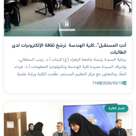
أنتِ المستقبل"..كلية الهندسة ترسّخ ثقافة الإلكترونيات لدى
الطالبات
برعاية السيدة رئيسة جامعة الزهراء (ع) للبنات أ.د. زينب السلطاني،
وإشراف السيدة عميدة كلية الهندسة وتكنولوجيا المعلومات أ.د. غيداء
الملّا، وبالتعاون مع مركز التعليم المستمر، نظّمت الكلية ورشة علمية
بعنوان "أنتِ المستقبل.. مقدمة إلى الإلكترونيات"، قدّمتها مقررة...
718
2026/03/19
اخبار الكلية