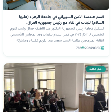
قسم هندسة الامن السيبراني في جامعة الزهراء (عليها
السلام) للبنات في لقاء مع رئيس جمهورية العراق.
استقبل فخامة رئيس الجمهورية الدكتور عبد اللطيف جمال رشيد، اليوم
الخميس ٢٨ آذار ٢٠٢٤ في قصر السلام ببغداد، وفد المجلس التأسيسي
لنقابة المبرمجين برئاسة السيد سعيد عبد الكريم غضبان ومشاركة
رئيس قسم هندسة الامن السيبراني الدكتور محمد ابو المعالي.وأكد
785
2024/03/30
السيد الرئيس...
اخبار الكلية