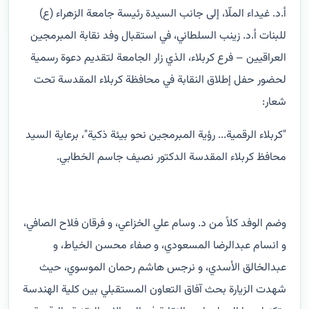
أ.د. غيداء الملّا، إلى جانب السيدة رئيسة جامعة الزهراء (ع)
للبنات أ.د. زينب السلطاني، في استقبال وفد نقابة المبرمجين
العراقيين – فرع كربلاء، الذي زار الجامعة لتقديم دعوة رسمية
لحضور حفل إطلاق النقابة في محافظة كربلاء المقدسة تحت
شعار:
"كربلاء الرقمية... رؤية المبرمجين نحو بيئة ذكية"، برعاية السيد
محافظ كربلاء المقدسة الدكتور نصيف جاسم الخطابي.
وضم الوفد كلاً من د. وسام علي الخزاعي، و فرقان فلاح الصافي،
و انسام عبدالرضا المسعودي، و صفاء محسن الخياط، و
عبدالخالق الأسدي، و نرجس هاشم رحمان الموسوي، حيث
شهدت الزيارة بحث آفاق التعاون المستقبلي بين كلية الهندسة